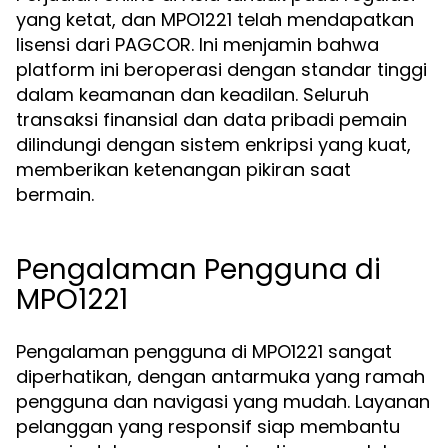
yang ketat, dan MPO1221 telah mendapatkan
lisensi dari PAGCOR. Ini menjamin bahwa
platform ini beroperasi dengan standar tinggi
dalam keamanan dan keadilan. Seluruh
transaksi finansial dan data pribadi pemain
dilindungi dengan sistem enkripsi yang kuat,
memberikan ketenangan pikiran saat
bermain.
Pengalaman Pengguna di
MPO1221
Pengalaman pengguna di MPO1221 sangat
diperhatikan, dengan antarmuka yang ramah
pengguna dan navigasi yang mudah. Layanan
pelanggan yang responsif siap membantu