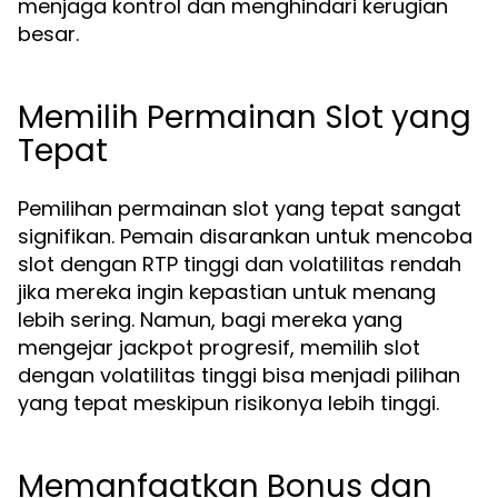
menjaga kontrol dan menghindari kerugian
besar.
Memilih Permainan Slot yang
Tepat
Pemilihan permainan slot yang tepat sangat
signifikan. Pemain disarankan untuk mencoba
slot dengan RTP tinggi dan volatilitas rendah
jika mereka ingin kepastian untuk menang
lebih sering. Namun, bagi mereka yang
mengejar jackpot progresif, memilih slot
dengan volatilitas tinggi bisa menjadi pilihan
yang tepat meskipun risikonya lebih tinggi.
Memanfaatkan Bonus dan