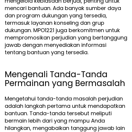
mengelola kebiasaan berjudi, penting untuk
mencari bantuan. Ada banyak sumber daya
dan program dukungan yang tersedia,
termasuk layanan konseling dan grup
dukungan. MPO1221 juga berkomitmen untuk
mempromosikan perjudian yang bertanggung
jawab dengan menyediakan informasi
tentang bantuan yang tersedia.
Mengenali Tanda-Tanda
Permainan yang Bermasalah
Mengetahui tanda-tanda masalah perjudian
adalah langkah pertama untuk mendapatkan
bantuan. Tanda-tanda tersebut meliputi
bermain lebih dari yang mampu Anda
hilangkan, mengabaikan tanggung jawab lain