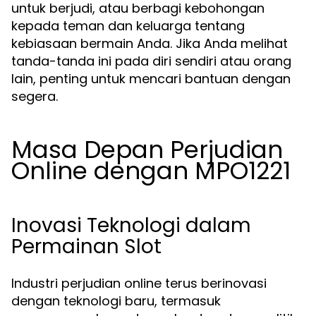
untuk berjudi, atau berbagi kebohongan
kepada teman dan keluarga tentang
kebiasaan bermain Anda. Jika Anda melihat
tanda-tanda ini pada diri sendiri atau orang
lain, penting untuk mencari bantuan dengan
segera.
Masa Depan Perjudian
Online dengan MPO1221
Inovasi Teknologi dalam
Permainan Slot
Industri perjudian online terus berinovasi
dengan teknologi baru, termasuk