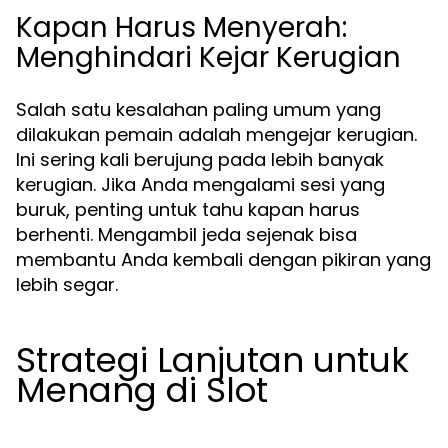
Kapan Harus Menyerah:
Menghindari Kejar Kerugian
Salah satu kesalahan paling umum yang
dilakukan pemain adalah mengejar kerugian.
Ini sering kali berujung pada lebih banyak
kerugian. Jika Anda mengalami sesi yang
buruk, penting untuk tahu kapan harus
berhenti. Mengambil jeda sejenak bisa
membantu Anda kembali dengan pikiran yang
lebih segar.
Strategi Lanjutan untuk
Menang di Slot