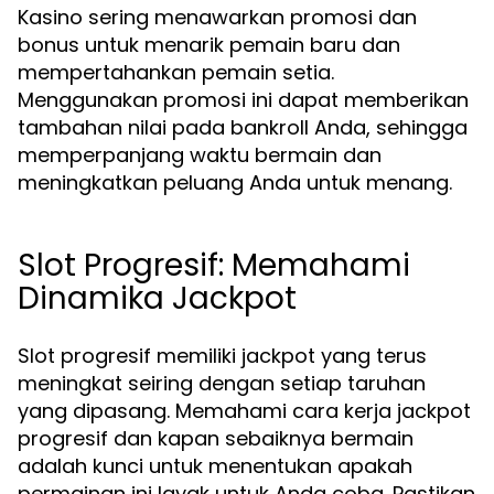
Kasino sering menawarkan promosi dan
bonus untuk menarik pemain baru dan
mempertahankan pemain setia.
Menggunakan promosi ini dapat memberikan
tambahan nilai pada bankroll Anda, sehingga
memperpanjang waktu bermain dan
meningkatkan peluang Anda untuk menang.
Slot Progresif: Memahami
Dinamika Jackpot
Slot progresif memiliki jackpot yang terus
meningkat seiring dengan setiap taruhan
yang dipasang. Memahami cara kerja jackpot
progresif dan kapan sebaiknya bermain
adalah kunci untuk menentukan apakah
permainan ini layak untuk Anda coba. Pastikan