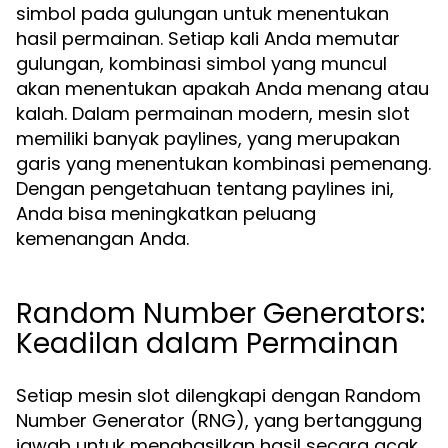
simbol pada gulungan untuk menentukan
hasil permainan. Setiap kali Anda memutar
gulungan, kombinasi simbol yang muncul
akan menentukan apakah Anda menang atau
kalah. Dalam permainan modern, mesin slot
memiliki banyak paylines, yang merupakan
garis yang menentukan kombinasi pemenang.
Dengan pengetahuan tentang paylines ini,
Anda bisa meningkatkan peluang
kemenangan Anda.
Random Number Generators:
Keadilan dalam Permainan
Setiap mesin slot dilengkapi dengan Random
Number Generator (RNG), yang bertanggung
jawab untuk menghasilkan hasil secara acak