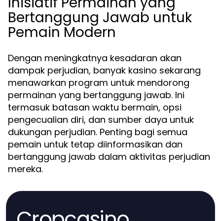
Inisiatif Permainan yang
Bertanggung Jawab untuk
Pemain Modern
Dengan meningkatnya kesadaran akan
dampak perjudian, banyak kasino sekarang
menawarkan program untuk mendorong
permainan yang bertanggung jawab. Ini
termasuk batasan waktu bermain, opsi
pengecualian diri, dan sumber daya untuk
dukungan perjudian. Penting bagi semua
pemain untuk tetap diinformasikan dan
bertanggung jawab dalam aktivitas perjudian
mereka.
Cropcasino