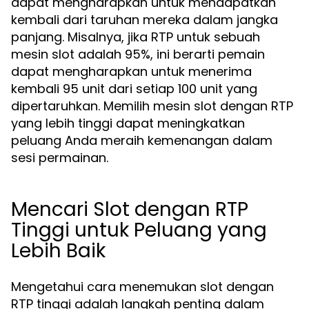
dapat mengharapkan untuk mendapatkan
kembali dari taruhan mereka dalam jangka
panjang. Misalnya, jika RTP untuk sebuah
mesin slot adalah 95%, ini berarti pemain
dapat mengharapkan untuk menerima
kembali 95 unit dari setiap 100 unit yang
dipertaruhkan. Memilih mesin slot dengan RTP
yang lebih tinggi dapat meningkatkan
peluang Anda meraih kemenangan dalam
sesi permainan.
Mencari Slot dengan RTP
Tinggi untuk Peluang yang
Lebih Baik
Mengetahui cara menemukan slot dengan
RTP tinggi adalah langkah penting dalam