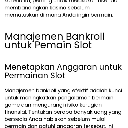
karena itu, penting untuk melakukan riset dan
membandingkan kasino sebelum
memutuskan di mana Anda ingin bermain.
Manajemen Bankroll
untuk Pemain Slot
Menetapkan Anggaran untuk
Permainan Slot
Manajemen bankroll yang efektif adalah kunci
untuk meningkatkan pengalaman bermain
game dan mengurangi risiko kerugian
finansial. Tentukan berapa banyak uang yang
bersedia Anda habiskan sebelum mulai
bermain dan patuhi anggaran tersebut. Ini