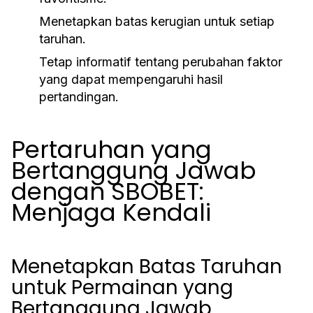
Menetapkan batas kerugian untuk setiap
taruhan.
Tetap informatif tentang perubahan faktor
yang dapat mempengaruhi hasil
pertandingan.
Pertaruhan yang
Bertanggung Jawab
dengan SBOBET:
Menjaga Kendali
Menetapkan Batas Taruhan
untuk Permainan yang
Bertanggung Jawab