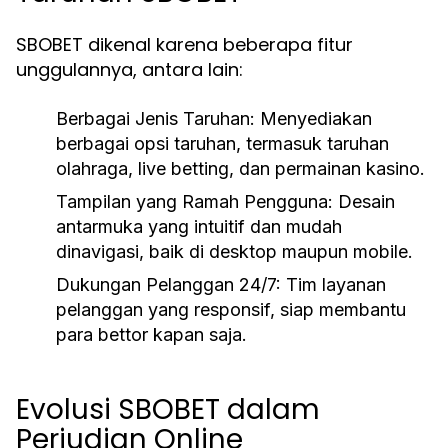
SBOBET dikenal karena beberapa fitur
unggulannya, antara lain:
Berbagai Jenis Taruhan:
Menyediakan
berbagai opsi taruhan, termasuk taruhan
olahraga, live betting, dan permainan kasino.
Tampilan yang Ramah Pengguna:
Desain
antarmuka yang intuitif dan mudah
dinavigasi, baik di desktop maupun mobile.
Dukungan Pelanggan 24/7:
Tim layanan
pelanggan yang responsif, siap membantu
para bettor kapan saja.
Evolusi SBOBET dalam
Perjudian Online