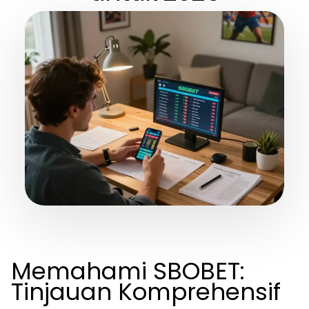
Memahami SBOBET:
Tinjauan Komprehensif