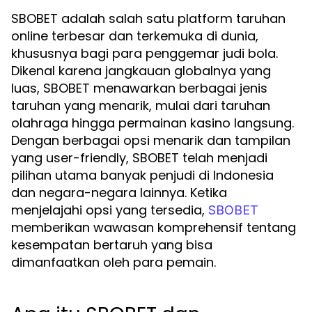
SBOBET adalah salah satu platform taruhan
online terbesar dan terkemuka di dunia,
khususnya bagi para penggemar judi bola.
Dikenal karena jangkauan globalnya yang
luas, SBOBET menawarkan berbagai jenis
taruhan yang menarik, mulai dari taruhan
olahraga hingga permainan kasino langsung.
Dengan berbagai opsi menarik dan tampilan
yang user-friendly, SBOBET telah menjadi
pilihan utama banyak penjudi di Indonesia
dan negara-negara lainnya. Ketika
menjelajahi opsi yang tersedia,
SBOBET
memberikan wawasan komprehensif tentang
kesempatan bertaruh yang bisa
dimanfaatkan oleh para pemain.