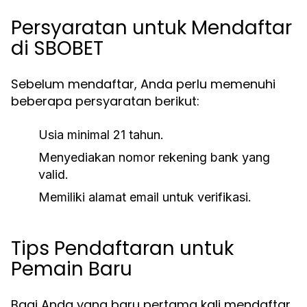
Persyaratan untuk Mendaftar
di SBOBET
Sebelum mendaftar, Anda perlu memenuhi
beberapa persyaratan berikut:
Usia minimal 21 tahun.
Menyediakan nomor rekening bank yang
valid.
Memiliki alamat email untuk verifikasi.
Tips Pendaftaran untuk
Pemain Baru
Bagi Anda yang baru pertama kali mendaftar,