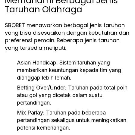
Memahami Berbagai Jenis
Taruhan Olahraga
SBOBET menawarkan berbagai jenis taruhan
yang bisa disesuaikan dengan kebutuhan dan
preferensi pemain. Beberapa jenis taruhan
yang tersedia meliputi:
Asian Handicap:
Sistem taruhan yang
memberikan keuntungan kepada tim yang
dianggap lebih lemah.
Betting Over/Under:
Taruhan pada total poin
atau gol yang dicetak dalam suatu
pertandingan.
Mix Parlay:
Taruhan pada beberapa
pertandingan sekaligus untuk meningkatkan
potensi kemenangan.