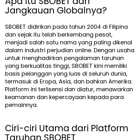
Apa itu SBOBET dan
Jangkauan Globalnya?
SBOBET didirikan pada tahun 2004 di Filipina
dan sejak itu telah berkembang pesat,
menjadi salah satu nama yang paling dikenal
dalam industri perjudian online. Dengan usaha
untuk menghadirkan pengalaman taruhan
yang berkualitas tinggi, SBOBET kini memiliki
basis pelanggan yang luas di seluruh dunia,
termasuk di Eropa, Asia, dan bahkan Amerika.
Platform ini terlisensi dan diatur, menawarkan
keamanan dan kepercayaan kepada para
pemainnya.
Ciri-ciri Utama dari Platform
Taruhan SBOBET