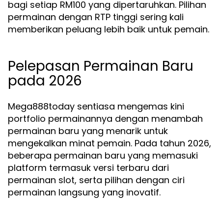
bagi setiap RM100 yang dipertaruhkan. Pilihan
permainan dengan RTP tinggi sering kali
memberikan peluang lebih baik untuk pemain.
Pelepasan Permainan Baru
pada 2026
Mega888today sentiasa mengemas kini
portfolio permainannya dengan menambah
permainan baru yang menarik untuk
mengekalkan minat pemain. Pada tahun 2026,
beberapa permainan baru yang memasuki
platform termasuk versi terbaru dari
permainan slot, serta pilihan dengan ciri
permainan langsung yang inovatif.