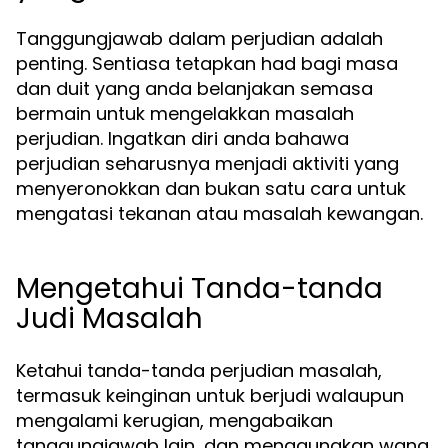
Tanggungjawab dalam perjudian adalah
penting. Sentiasa tetapkan had bagi masa
dan duit yang anda belanjakan semasa
bermain untuk mengelakkan masalah
perjudian. Ingatkan diri anda bahawa
perjudian seharusnya menjadi aktiviti yang
menyeronokkan dan bukan satu cara untuk
mengatasi tekanan atau masalah kewangan.
Mengetahui Tanda-tanda
Judi Masalah
Ketahui tanda-tanda perjudian masalah,
termasuk keinginan untuk berjudi walaupun
mengalami kerugian, mengabaikan
tanggungjawab lain, dan menggunakan wang