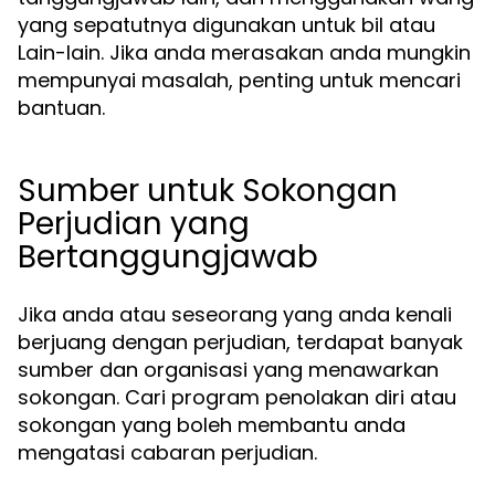
yang sepatutnya digunakan untuk bil atau
Lain-lain. Jika anda merasakan anda mungkin
mempunyai masalah, penting untuk mencari
bantuan.
Sumber untuk Sokongan
Perjudian yang
Bertanggungjawab
Jika anda atau seseorang yang anda kenali
berjuang dengan perjudian, terdapat banyak
sumber dan organisasi yang menawarkan
sokongan. Cari program penolakan diri atau
sokongan yang boleh membantu anda
mengatasi cabaran perjudian.