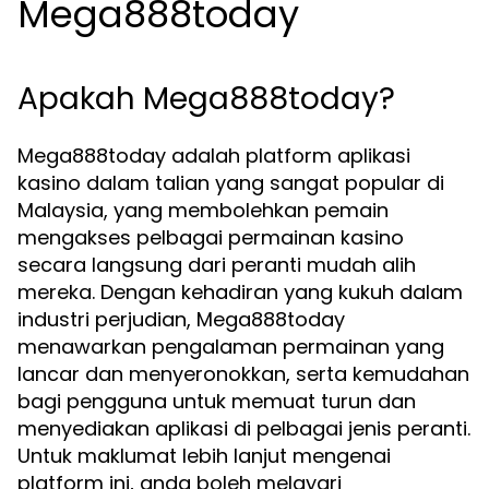
Mega888today
Apakah Mega888today?
Mega888today adalah platform aplikasi
kasino dalam talian yang sangat popular di
Malaysia, yang membolehkan pemain
mengakses pelbagai permainan kasino
secara langsung dari peranti mudah alih
mereka. Dengan kehadiran yang kukuh dalam
industri perjudian, Mega888today
menawarkan pengalaman permainan yang
lancar dan menyeronokkan, serta kemudahan
bagi pengguna untuk memuat turun dan
menyediakan aplikasi di pelbagai jenis peranti.
Untuk maklumat lebih lanjut mengenai
platform ini, anda boleh melayari