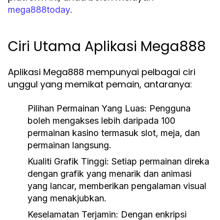
.
mega888today
Ciri Utama Aplikasi Mega888
Aplikasi Mega888 mempunyai pelbagai ciri
unggul yang memikat pemain, antaranya:
Pilihan Permainan Yang Luas:
Pengguna
boleh mengakses lebih daripada 100
permainan kasino termasuk slot, meja, dan
permainan langsung.
Kualiti Grafik Tinggi:
Setiap permainan direka
dengan grafik yang menarik dan animasi
yang lancar, memberikan pengalaman visual
yang menakjubkan.
Keselamatan Terjamin:
Dengan enkripsi